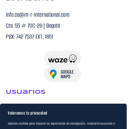
info.co@m-r-international.com
Cra. 55 # 70C-29 | Bogotá
PBX: 742 7537 EXT: 1801
USuarios
Política de Datos
Valoramos tu privacidad
Certificación FSC
Usamos cookies para mejorar su experiencia de navegación, mostrarle anuncios o