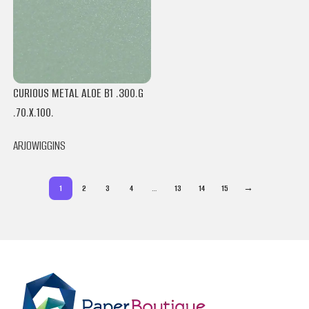
CURIOUS METAL ALOE B1 .300.G
.70.X.100.
ARJOWIGGINS
1
2
3
4
…
13
14
15
→