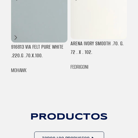
ARENA IVORY SMOOTH .70. G.
ARE
916813 VIA FELT PURE WHITE
72 . X . 102.
72 .
.220.G .70.X.100.
FEDRIGONI
FEDR
MOHAWK
PRODUCTOS