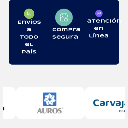
atención
Envíos
en
Compra
a
línea
segura
todo
el
país