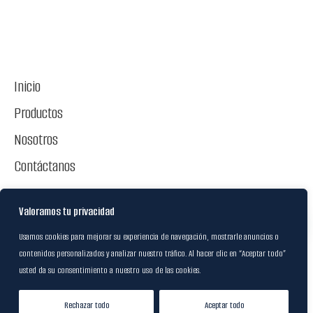
Inicio
Productos
Nosotros
Contáctanos
Escríbenos
Valoramos tu privacidad
Usamos cookies para mejorar su experiencia de navegación, mostrarle anuncios o
info.co@m-r-international.com
contenidos personalizados y analizar nuestro tráfico. Al hacer clic en “Aceptar todo”
Cra. 55 # 70C-29 | Bogotá
usted da su consentimiento a nuestro uso de las cookies.
PBX: 742 7537 EXT: 1801
Rechazar todo
Aceptar todo