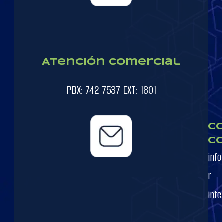
Atención Comercial
PBX: 742 7537 EXT: 1801
C
C
inf
r-
inte