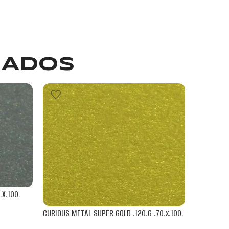
NADOS
X.100.
CURIOUS METAL SUPER GOLD .120.G .70.x.100.
RIVES DES