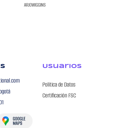
.70.X.100.
ARJOWIGGINS
ARJOWIGGI
os
USuarios
tional.com
Política de Datos
ogotá
Certificación FSC
01