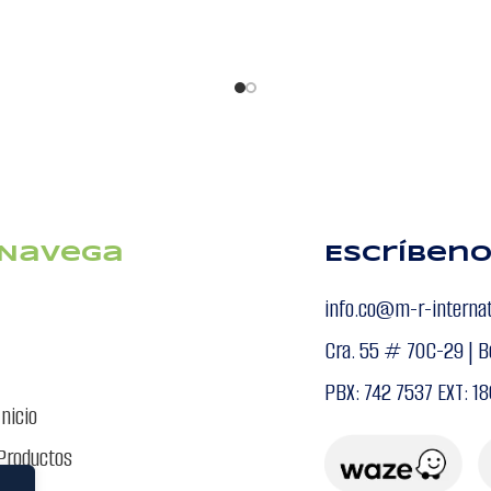
NS
Navega
Escríben
info.co@m-r-interna
Cra. 55 # 70C-29 | B
PBX: 742 7537 EXT: 18
Inicio
Productos