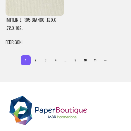
IMITLIN E-R05 BIANCO .120.G
.72.X.102.
FEDRIGONI
1
2
3
4
…
9
10
11
→