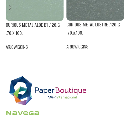
C
CURIOUS METAL LUSTRE .120.G
CURIOUS METAL ALOE B1 .120.G
.
.70.x.100.
.70.X.100.
A
ARJOWIGGINS
ARJOWIGGINS
Navega