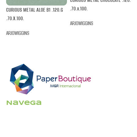
CURIOUS METAL CHOCOLATE .120.
C
.70.x.100.
.
CURIOUS METAL ALOE B1 .120.G
.70.X.100.
ARJOWIGGINS
A
ARJOWIGGINS
Navega