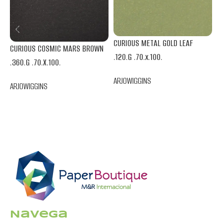
C
CURIOUS METAL GOLD LEAF
.
CURIOUS COSMIC MARS BROWN
.120.G .70.x.100.
.360.G .70.X.100.
A
ARJOWIGGINS
ARJOWIGGINS
Navega