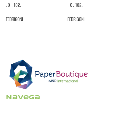
. X . 102.
. X . 102.
.
FEDRIGONI
FEDRIGONI
F
Navega