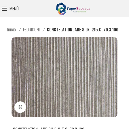
MENÚ
Inicio
FEDRIGONI
CONSTELATION JADE SILK .215.G .70.X.100.
Clic para ampliar