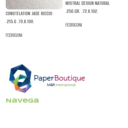
MISTRAL DESIGN NATURAL
S
.250.GR. .72.X.102.
CONSTELATION JADE RICCIO
.
.215.G .70.X.100.
FEDRIGONI
F
FEDRIGONI
Navega