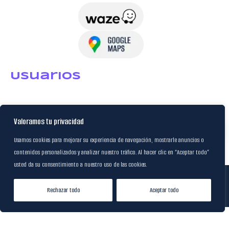
USuarios
Política de Datos
Valoramos tu privacidad
Certificación FSC
Usamos cookies para mejorar su experiencia de navegación, mostrarle anuncios o
contenidos personalizados y analizar nuestro tráfico. Al hacer clic en “Aceptar todo”
usted da su consentimiento a nuestro uso de las cookies.
© 2024
M&R Internacional
|
Rechazar todo
Aceptar todo
Desarrollado por
20S
Tienda
Lista de Deseos
Mi cuenta