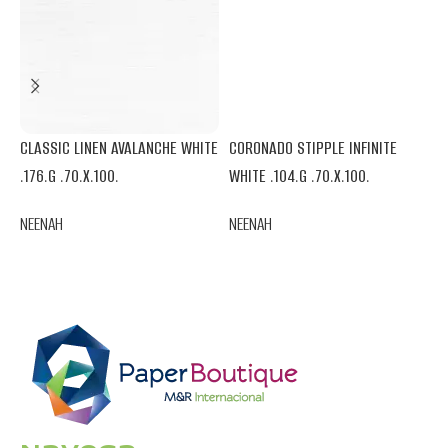
CLASSIC LINEN AVALANCHE WHITE
CORONADO STIPPLE INFINITE
R
.176.G .70.X.100.
WHITE .104.G .70.X.100.
W
NEENAH
NEENAH
N