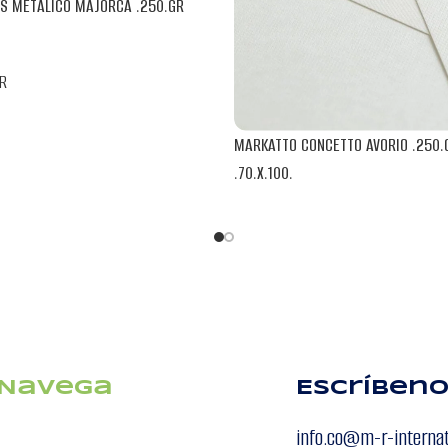
S METALICO MAJORCA .250.GR
R
MARKATTO CONCETTO AVORIO .250.
.70.X.100.
BLENDPAPER
Navega
Escríben
info.co@m-r-interna