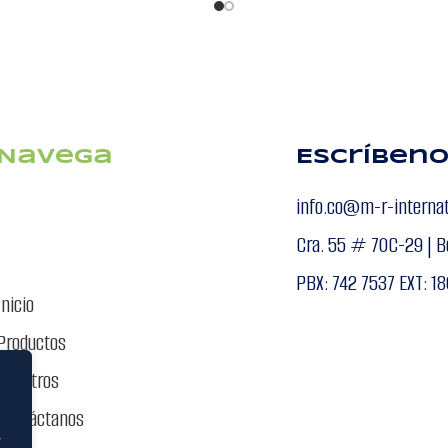
Navega
Escríben
info.co@m-r-interna
Cra. 55 # 70C-29 | B
PBX: 742 7537 EXT: 18
Inicio
Productos
Nosotros
Contáctanos
”