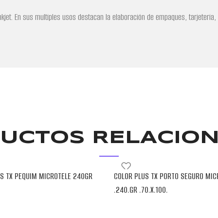
inkjet. En sus multiples usos destacan la elaboración de empaques, tarjeteria,
UCTOS RELACIO
S TX PEQUIM MICROTELE 240GR
COLOR PLUS TX PORTO SEGURO MIC
.240.GR .70.X.100.
R
BLENDPAPER