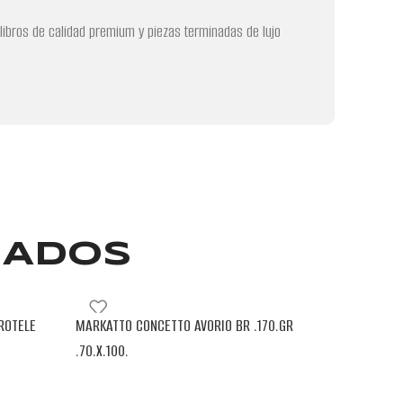
 libros de calidad premium y piezas terminadas de lujo
NADOS
ROTELE
MARKATTO CONCETTO AVORIO BR .170.GR
VERGE PLU
.70.X.100.
BLENDPAPE
BLENDPAPER