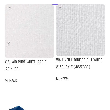
V
VIA LINEN I-TONE BRIGHT WHITE
VIA LAID PURE WHITE .220.G
2
216G 19X13″(483X330)
.70.X.100.
M
MOHAWK
MOHAWK