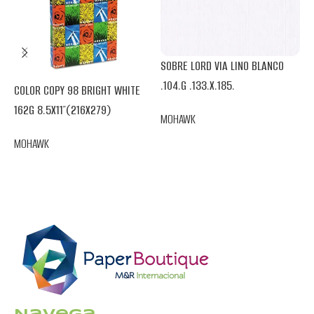
SOBRE LORD VIA LINO BLANCO
.104.G .133.X.185.
COLOR COPY 98 BRIGHT WHITE
V
162G 8.5X11″(216X279)
MOHAWK
.
MOHAWK
M