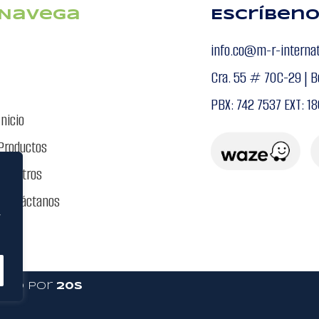
Navega
Escríben
info.co@m-r-interna
Cra. 55 # 70C-29 | B
PBX: 742 7537 EXT: 18
Inicio
Productos
Nosotros
Contáctanos
”
lado por
20S