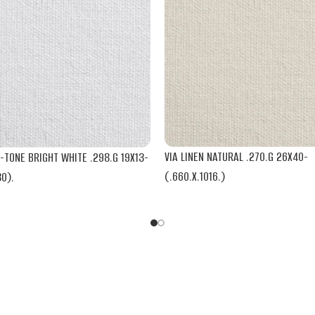
VIA LINEN NATURAL .270.G 26X40-
I-TONE BRIGHT WHITE .298.G 19X13-
(.660.X.1016.)
30).
MOHAWK