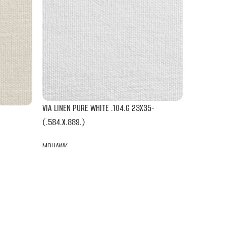
VIA LINEN PURE WHITE .104.G 23X35-
VIA LINEN 
(.584.X.889.)
MOHAWK
MOHAWK