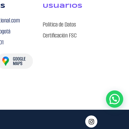
os
USuarios
tional.com
Política de Datos
ogotá
Certificación FSC
01