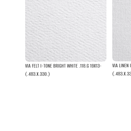
VIA LINEN 
VIA FELT I-TONE BRIGHT WHITE .118.G 19X13-
(.483.X.3
(.483.X.330.)
MOHAWK
MOHAWK