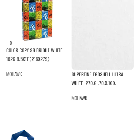
COLOR COPY 98 BRIGHT WHITE
S
162G 8.5X11″(216X279)
.
MOHAWK
M
SUPERFINE EGGSHELL ULTRA
WHITE .270.G .70.X.100.
MOHAWK