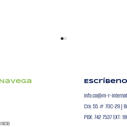
Navega
Escríben
info.co@m-r-interna
Cra. 55 # 70C-29 | B
PBX: 742 7537 EXT: 18
Inicio