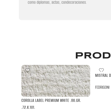
como diplomas, actas, condecoraciones.
PROD
MISTRAL D
FEDRIGONI
COROLLA LABEL PREMIUM WHITE .80.GR.
.72.X.101.