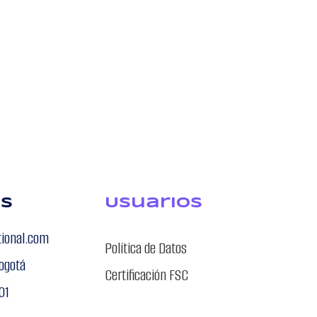
MISTRAL T
.72.X.102.
FEDRIGONI
os
USuarios
tional.com
Política de Datos
ogotá
Certificación FSC
01