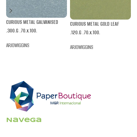
CURIOUS METAL GALVANISED
CURIOUS METAL GOLD LEAF
C
.300.G .70.x.100.
.120.G .70.x.100.
.
ARJOWIGGINS
ARJOWIGGINS
A
Navega