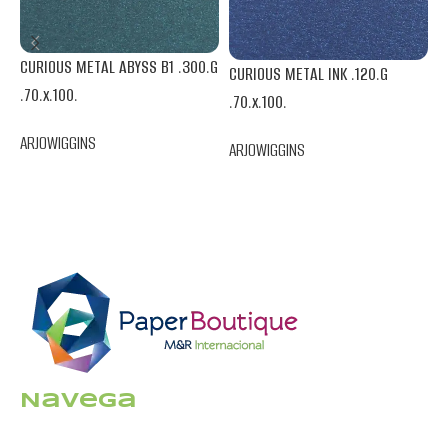
CURIOUS METAL ABYSS B1 .300.G
CURIOUS METAL INK .120.G
.70.x.100.
C
.70.x.100.
.
ARJOWIGGINS
ARJOWIGGINS
A
Navega