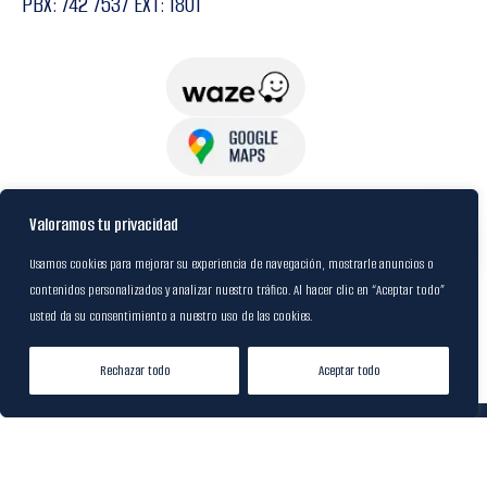
PBX: 742 7537 EXT: 1801
USuarios
Valoramos tu privacidad
Usamos cookies para mejorar su experiencia de navegación, mostrarle anuncios o
contenidos personalizados y analizar nuestro tráfico. Al hacer clic en “Aceptar todo”
Política de Datos
usted da su consentimiento a nuestro uso de las cookies.
Certificación FSC
Rechazar todo
Aceptar todo
Tienda
Lista de Deseos
Mi cuenta
© 2024
M&R Internacional
|
Desarrollado por
20S