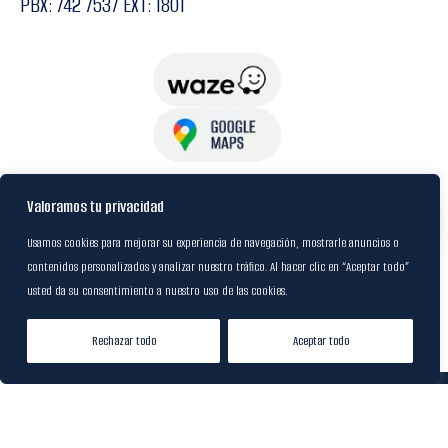
PBX: 742 7537 EXT: 1801
USuarios
Valoramos tu privacidad
Usamos cookies para mejorar su experiencia de navegación, mostrarle anuncios o
contenidos personalizados y analizar nuestro tráfico. Al hacer clic en “Aceptar todo”
Política de Datos
usted da su consentimiento a nuestro uso de las cookies.
Certificación FSC
Rechazar todo
Aceptar todo
Tienda
Lista de Deseos
Mi cuenta
© 2024
M&R Internacional
|
Desarrollado por
20S