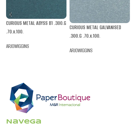
CURIOUS METAL ABYSS B1 .300.G
C
CURIOUS METAL GALVANISED
.70.x.100.
.
.300.G .70.x.100.
ARJOWIGGINS
A
ARJOWIGGINS
Navega