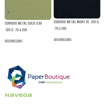
CURIOUS METAL NIGHT B1 .120.G
CURIOUS METAL GOLD LEAF
C
.70.x.100.
.120.G .70.x.100.
.
ARJOWIGGINS
ARJOWIGGINS
A
Navega