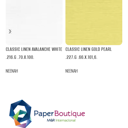
CLASSIC LINEN AVALANCHE WHITE
CLASSIC LINEN GOLD PEARL
C
.216.G .70.X.100.
.227.G .66.X.101,6.
W
NEENAH
NEENAH
N