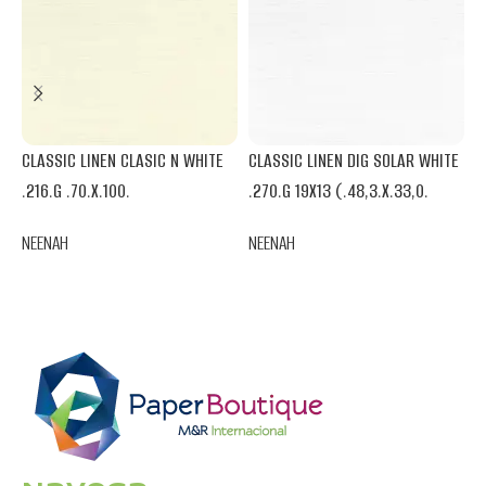
CLASSIC LINEN CLASIC N WHITE
CLASSIC LINEN DIG SOLAR WHITE
E
.216.G .70.X.100.
.270.G 19X13 (.48,3.X.33,0.
I
NEENAH
NEENAH
N