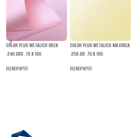
COLOR PLUS METALICO IBIZA
COLOR PLUS METALICO MAJORCA
.240.GRS .70.X.100.
.250.GR .70.X.100.
BLENDPAPER
BLENDPAPER
M
.
B