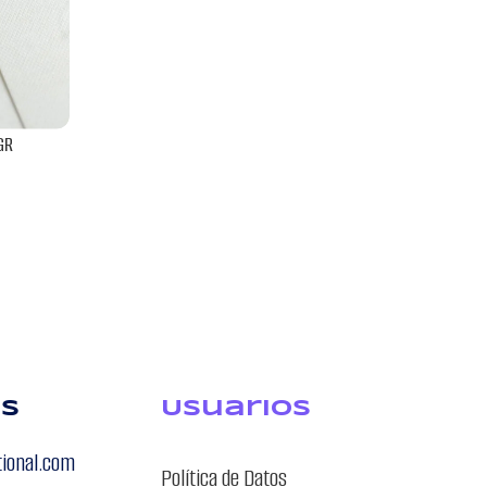
GR
VERGE PLU
BLENDPAPE
os
USuarios
tional.com
Política de Datos