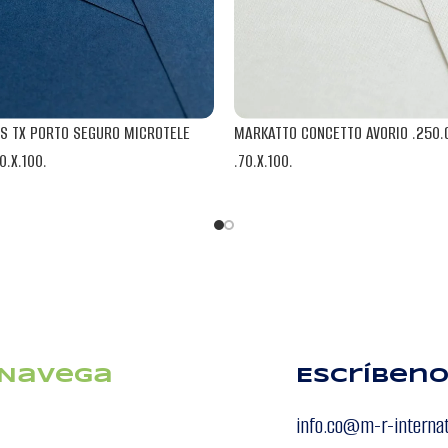
S TX PORTO SEGURO MICROTELE
MARKATTO CONCETTO AVORIO .250.
0.X.100.
.70.X.100.
R
BLENDPAPER
Navega
Escríben
info.co@m-r-interna