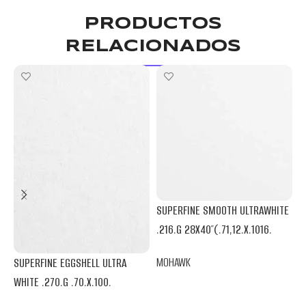
PRODUCTOS
RELACIONADOS
SUPERFINE SMOOTH ULTRAWHITE
V
.216.G 28X40″(.71,12.X.1016.
.
MOHAWK
SUPERFINE EGGSHELL ULTRA
M
WHITE .270.G .70.X.100.