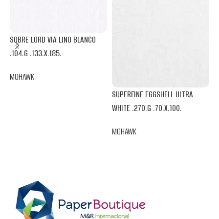
SOBRE LORD VIA LINO BLANCO
.104.G .133.X.185.
V
.
MOHAWK
SUPERFINE EGGSHELL ULTRA
M
WHITE .270.G .70.X.100.
MOHAWK