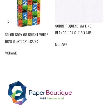
SOBRE PEQUEÑO VIA LINO
BLANCO .104.G .113.X.145.
COLOR COPY 98 BRIGHT WHITE
V
162G 8.5X11″(216X279)
MOHAWK
.
MOHAWK
M