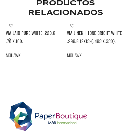
PRODUCTOS
RELACIONADOS
VIA LAID PURE WHITE .220.G
VIA LINEN I-TONE BRIGHT WHITE
V
.70.X.100.
.298.G 19X13-(.483.X.330).
9
MOHAWK
MOHAWK
M