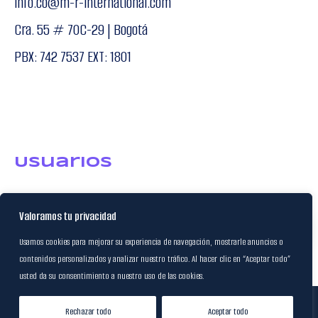
info.co@m-r-international.com
Cra. 55 # 70C-29 | Bogotá
PBX: 742 7537 EXT: 1801
USuarios
Política de Datos
Valoramos tu privacidad
Certificación FSC
Usamos cookies para mejorar su experiencia de navegación, mostrarle anuncios o
contenidos personalizados y analizar nuestro tráfico. Al hacer clic en “Aceptar todo”
usted da su consentimiento a nuestro uso de las cookies.
© 2024
M&R Internacional
|
Rechazar todo
Aceptar todo