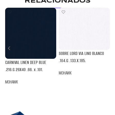
RELACIONADOS
SOBRE LORD VIA LINO BLANCO
.104.G .133.X.185.
CARNIVAL LINEN DEEP BLUE
V
.216.G 26X40 .66. x .101.
MOHAWK
.
MOHAWK
M