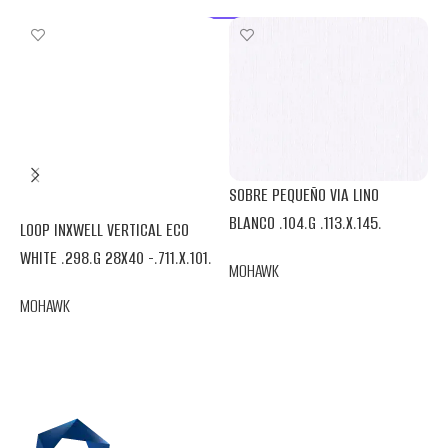
SOBRE PEQUEÑO VIA LINO
BLANCO .104.G .113.X.145.
LOOP INXWELL VERTICAL ECO
V
WHITE .298.G 28X40 -.711.X.101.
.
MOHAWK
MOHAWK
M