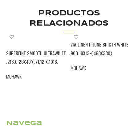
PRODUCTOS
RELACIONADOS
VIA LINEN I-TONE BRIGTH WHITE
V
SUPERFINE SMOOTH ULTRAWHITE
90G 19X13-(483X330)
.
.216.G 28X40″(.71,12.X.1016.
MOHAWK
M
MOHAWK
Navega