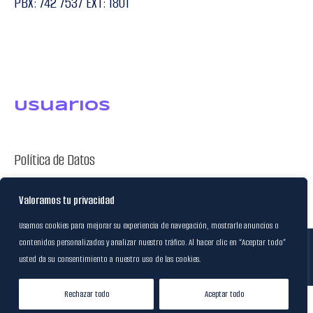
PBX: 742 7537 EXT: 1801
USuarios
Política de Datos
Certificación FSC
Valoramos tu privacidad
Usamos cookies para mejorar su experiencia de navegación, mostrarle anuncios o
contenidos personalizados y analizar nuestro tráfico. Al hacer clic en “Aceptar todo”
© 2024
M&R Internacional
|
usted da su consentimiento a nuestro uso de las cookies.
Desarrollado por
20S
Rechazar todo
Aceptar todo