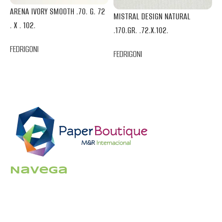
M
ARENA IVORY SMOOTH .70. G. 72
MISTRAL DESIGN NATURAL
.
. X . 102.
.170.GR. .72.X.102.
F
FEDRIGONI
FEDRIGONI
Navega