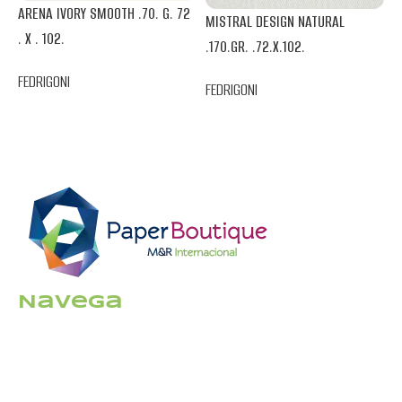
M
ARENA IVORY SMOOTH .70. G. 72
MISTRAL DESIGN NATURAL
I
. X . 102.
.170.GR. .72.X.102.
F
FEDRIGONI
FEDRIGONI
Navega