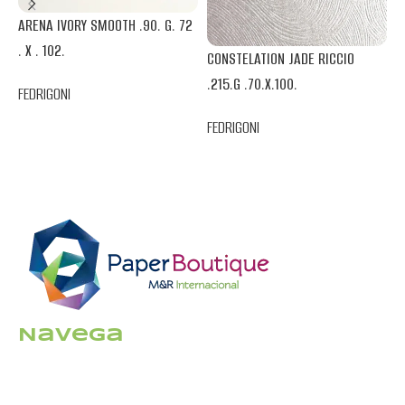
ARENA IVORY SMOOTH .90. G. 72
. X . 102.
CONSTELATION JADE RICCIO
P
.215.G .70.X.100.
.
FEDRIGONI
FEDRIGONI
F
Navega