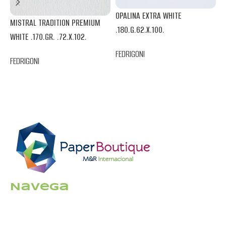
OPALINA EXTRA WHITE
MISTRAL TRADITION PREMIUM
.180.G.62.X.100.
P
WHITE .170.GR. .72.X.102.
.
FEDRIGONI
FEDRIGONI
F
Navega