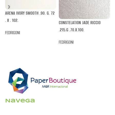
M
ARENA IVORY SMOOTH .90. G. 72
.
. X . 102.
CONSTELATION JADE RICCIO
.215.G .70.X.100.
F
FEDRIGONI
FEDRIGONI
Navega