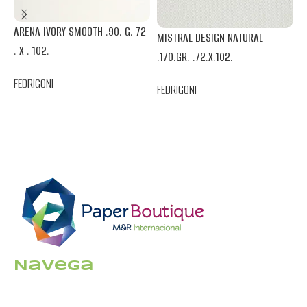
ARENA IVORY SMOOTH .90. G. 72
MISTRAL DESIGN NATURAL
. X . 102.
M
.170.GR. .72.X.102.
W
FEDRIGONI
FEDRIGONI
F
Navega