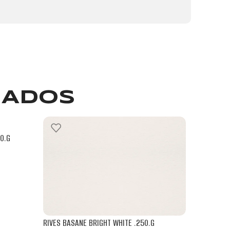
NADOS
0.G
RIVES TRAD
.70.X.100.
ARJOWIGGI
RIVES BASANE BRIGHT WHITE .250.G