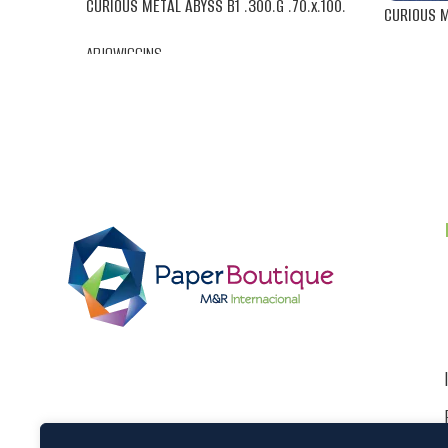
CURIOUS METAL ABYSS B1 .300.G .70.x.100.
CURIOUS ME
ARJOWIGGINS
ARJOWIGGI