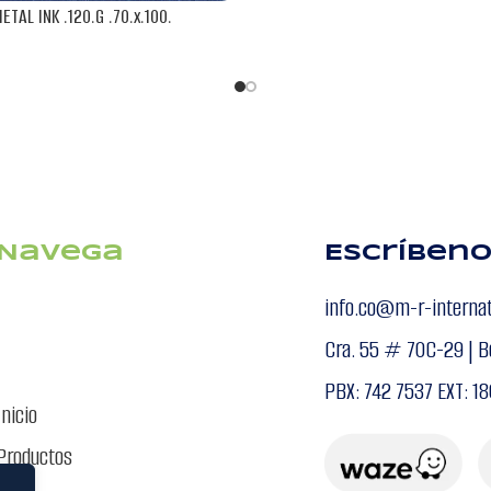
TAL INK .120.G .70.x.100.
NS
Navega
Escríben
info.co@m-r-interna
Cra. 55 # 70C-29 | B
PBX: 742 7537 EXT: 18
Inicio
Productos