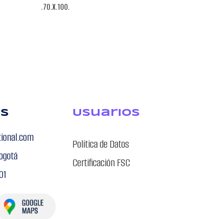
.70.X.100.
ARJOWIGGINS
os
USuarios
tional.com
Política de Datos
ogotá
Certificación FSC
01