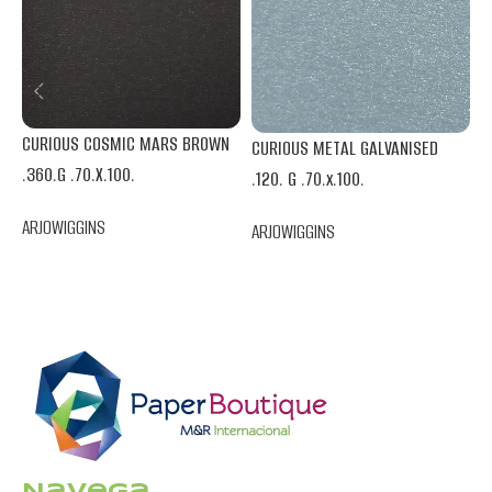
C
CURIOUS COSMIC MARS BROWN
CURIOUS METAL GALVANISED
.
.360.G .70.X.100.
.120. G .70.x.100.
A
ARJOWIGGINS
ARJOWIGGINS