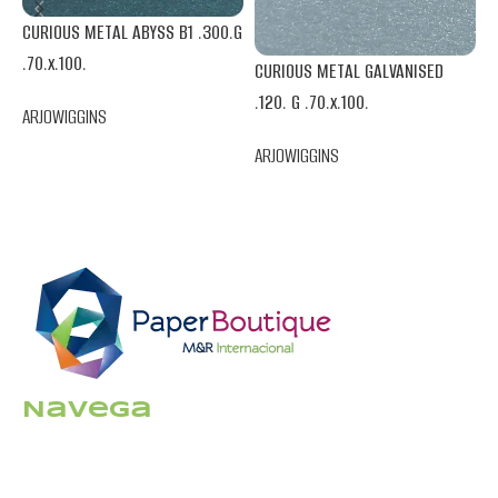
CURIOUS METAL ABYSS B1 .300.G
C
.70.x.100.
CURIOUS METAL GALVANISED
.
.120. G .70.x.100.
ARJOWIGGINS
A
ARJOWIGGINS
Navega