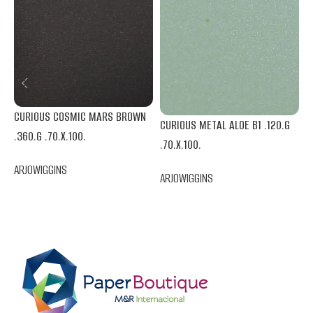
C
CURIOUS COSMIC MARS BROWN
.
CURIOUS METAL ALOE B1 .120.G
.360.G .70.X.100.
.70.X.100.
A
ARJOWIGGINS
ARJOWIGGINS