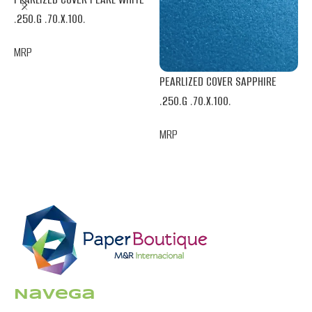
.
.250.G .70.X.100.
M
MRP
PEARLIZED COVER SAPPHIRE
.250.G .70.X.100.
MRP
Navega