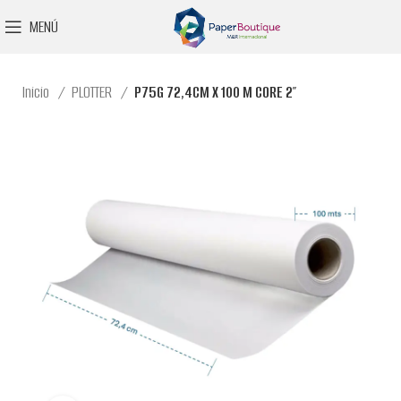
MENÚ
Inicio
PLOTTER
P75G 72,4CM X 100 M CORE 2″