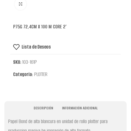
Clic para ampliar
P75G 72,4CM X 100 M CORE 2″
Lista de Deseos
SKU:
103-161P
Categoría:
PLOTTER
DESCRIPCIÓN
INFORMACIÓN ADICIONAL
Papel Bond de alta blancura en unidad de rollo plotter para
produccion masiva he impresión de alto formato.