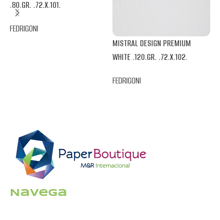
.80.GR. .72.X.101.
M
FEDRIGONI
I
MISTRAL DESIGN PREMIUM
F
WHITE .120.GR. .72.X.102.
FEDRIGONI
Navega