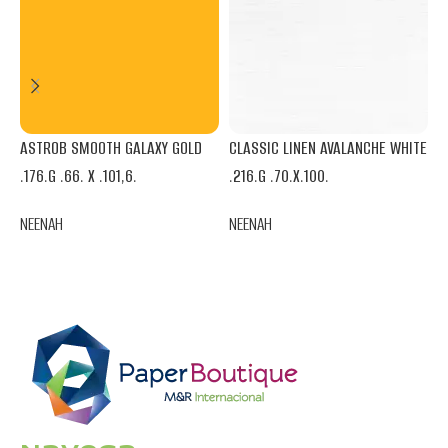
ASTROB SMOOTH GALAXY GOLD
CLASSIC LINEN AVALANCHE WHITE
C
.176.G .66. X .101,6.
.216.G .70.X.100.
.
NEENAH
NEENAH
N