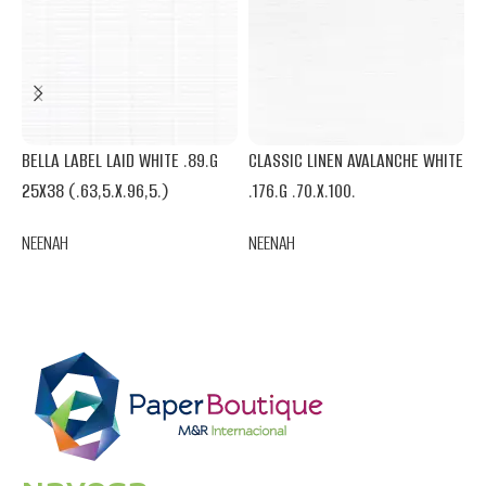
BELLA LABEL LAID WHITE .89.G
CLASSIC LINEN AVALANCHE WHITE
C
25X38 (.63,5.X.96,5.)
.176.G .70.X.100.
W
NEENAH
NEENAH
N