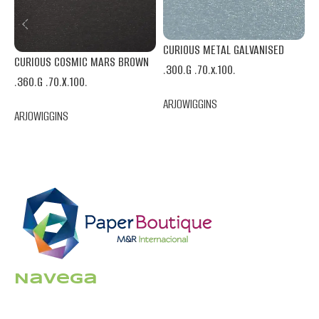
CURIOUS METAL GALVANISED
C
CURIOUS COSMIC MARS BROWN
.300.G .70.x.100.
.
.360.G .70.X.100.
ARJOWIGGINS
A
ARJOWIGGINS
Navega