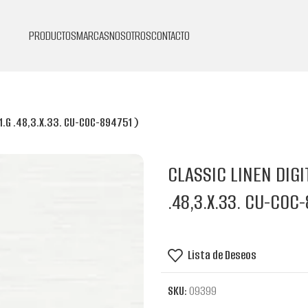
PRODUCTOS
MARCAS
NOSOTROS
CONTACTO
11.G .48,3.X.33. CU-COC-894751 )
CLASSIC LINEN DIGI
.48,3.X.33. CU-COC-
Lista de Deseos
SKU:
09399