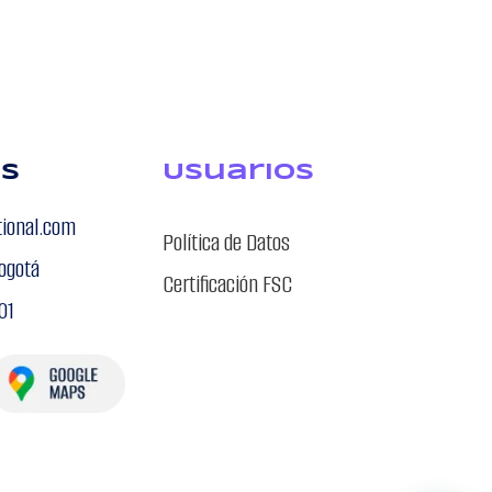
os
USuarios
tional.com
Política de Datos
ogotá
Certificación FSC
01