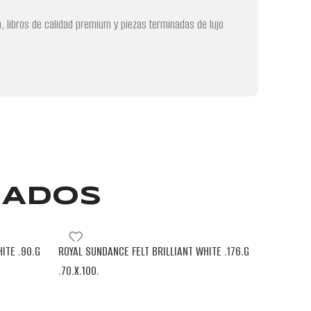
, libros de calidad premium y piezas terminadas de lujo
NADOS
ITE .90.G
ROYAL SUNDANCE FELT BRILLIANT WHITE .176.G
ROYAL SUN
.70.X.100.
.70.X.100.
NEENAH
NEENAH