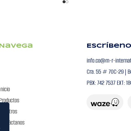
Navega
Escríben
info.co@m-r-interna
Cra. 55 # 70C-29 | B
PBX: 742 7537 EXT: 18
Inicio
Productos
Nosotros
Contáctanos
”